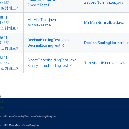
산해보기
ZScoreNormalizer.java
ZScoreTest.R
 실행해보기
펴보기
MinMaxTest.java
산해보기
MinMaxNormalizer.java
MinMaxTest.R
 실행해보기
펴보기
DecimalScalingTest.java
산해보기
DecimalScalingNormalizer
DecimalScalingTest.R
 실행해보기
펴보기
BinaryThresholdingTest.java
산해보기
ThresholdBinarizer.java
BinaryThresholdingTest.R
 실행해보기