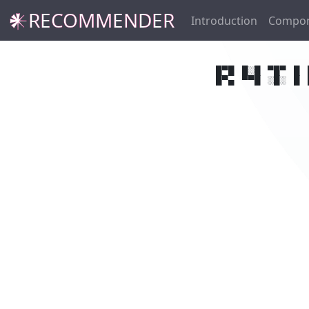
𒀭RECOMMENDER
Introduction
Compon