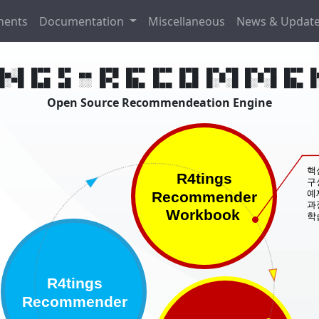
ents
Documentation
Miscellaneous
News & Updat
Open Source Recommendeation Engine