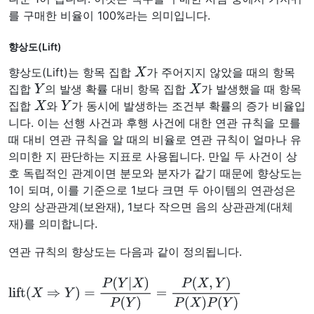
를 구매한 비율이 100%라는 의미입니다.
향상도(Lift)
X
향상도(Lift)는 항목 집합
가 주어지지 않았을 때의 항목
Y
X
집합
의 발생 확률 대비 항목 집합
가 발생했을 때 항목
X
Y
집합
와
가 동시에 발생하는 조건부 확률의 증가 비율입
니다. 이는 선행 사건과 후행 사건에 대한 연관 규칙을 모를
때 대비 연관 규칙을 알 때의 비율로 연관 규칙이 얼마나 유
의미한 지 판단하는 지표로 사용됩니다. 만일 두 사건이 상
호 독립적인 관계이면 분모와 분자가 같기 때문에 향상도는
1이 되며, 이를 기준으로 1보다 크면 두 아이템의 연관성은
양의 상관관계(보완재), 1보다 작으면 음의 상관관계(대체
재)를 의미합니다.
연관 규칙의 향상도는 다음과 같이 정의됩니다.
lift
(
X
⇒
Y
)
=
P
(
Y
|
X
)
P
(
Y
)
=
P
(
X
,
Y
)
P
(
X
)
P
(
Y
)
=
support
(
X
⇒
Y
)
su
pport
(
X
)
×
support
(
Y
)
=
confidence
(
X
⇒
Y
)
support
(
Y
)