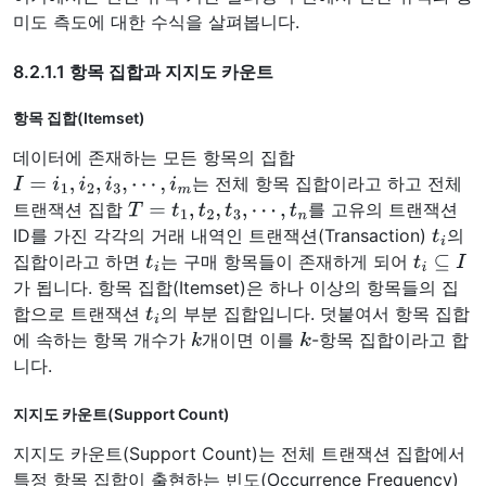
미도 측도에 대한 수식을 살펴봅니다.
8.2.1.1 항목 집합과 지지도 카운트
항목 집합(Itemset)
데이터에 존재하는 모든 항목의 집합
I
=
i
1
,
i
2
,
i
3
,
⋯
,
i
m
는 전체 항목 집합이라고 하고 전체
T
=
t
1
,
t
2
,
t
3
,
⋯
,
t
n
트랜잭션 집합
를 고유의 트랜잭션
t
i
ID를 가진 각각의 거래 내역인 트랜잭션(Transaction)
의
t
i
t
i
⊆
I
집합이라고 하면
는 구매 항목들이 존재하게 되어
가 됩니다. 항목 집합(Itemset)은 하나 이상의 항목들의 집
t
i
합으로 트랜잭션
의 부분 집합입니다. 덧붙여서 항목 집합
k
k
에 속하는 항목 개수가
개이면 이를
-항목 집합이라고 합
니다.
지지도 카운트(Support Count)
지지도 카운트(Support Count)는 전체 트랜잭션 집합에서
특정 항목 집합이 출현하는 빈도(Occurrence Frequency)