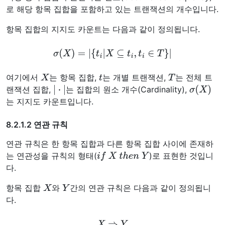
로 해당 항목 집합을 포함하고 있는 트랜잭션의 개수입니다.
항목 집합의 지지도 카운트는 다음과 같이 정의됩니다.
σ
(
X
)
=
|
{
t
i
|
X
⊆
t
i
,
t
i
∈
T
}
|
X
t
T
여기에서
는 항목 집합,
는 개별 트랜잭션,
는 전체 트
|
⋅
|
σ
(
X
)
랜잭션 집합,
는 집합의 원소 개수(Cardinality),
는 지지도 카운트입니다.
8.2.1.2 연관 규칙
연관 규칙은 한 항목 집합과 다른 항목 집합 사이에 존재하
i
f
X
t
h
e
n
Y
는 연관성을 규칙의 형태(
)로 표현한 것입니
다.
X
Y
항목 집합
와
간의 연관 규칙은 다음과 같이 정의됩니
다.
X
⇒
Y