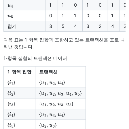
u
4
1
1
0
1
0
1
0
u
5
0
1
1
0
0
1
1
합계
3
5
4
3
2
4
3
다음 표는 1-항목 집합과 포함하고 있는 트랜잭션을 표로 나
타낸 것입니다.
1-항목 집합의 트랜잭션 데이터
1-항목 집합
트랜잭션
i
1
u
1
u
2
u
4
{
}
{
,
,
}
i
2
u
1
u
2
u
3
u
4
u
5
{
}
{
,
,
,
,
}
i
3
u
1
u
2
u
3
u
5
{
}
{
,
,
,
}
i
4
u
2
u
3
u
4
{
}
{
,
,
}
i
5
u
2
u
3
{
}
{
,
}