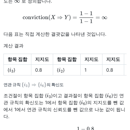
도는
로 정의합니다.
conviction
(
X
⇒
Y
)
=
1
−
1
1
−
1
=
∞
다음 표는 직접 계산한 결괏값을 나타낸 것입니다.
계산 결과
항목 집합
지지도
항목 집합
지지도
지지도
i
3
i
2
{
}
0.8
{
}
1
0.8
1
{
i
3
}
⇒
{
i
6
}
연관 규칙
의 확신도
i
3
i
6
조건절이 항목 집합 {
}이고 결과절이 항목 집합 {
}인 연
i
6
관 규칙의 확신도는 1에서 항목 집합 {
}의 지지도를 뺀 값
에서 1에서 연관 규칙의 신뢰도를 뺀 값으로 나눈 값이 됩니
다.
conviction
(
X
⇒
Y
)
=
1
−
0.8
1
−
0.75
=
0.8