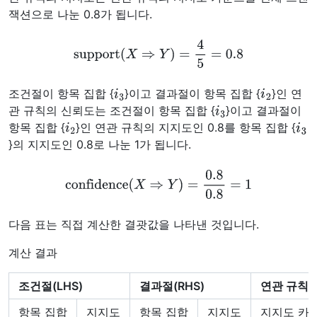
잭션으로 나눈 0.8가 됩니다.
support
(
X
⇒
Y
)
=
4
5
=
0.8
i
3
i
2
조건절이 항목 집합 {
}이고 결과절이 항목 집합 {
}인 연
i
3
관 규칙의 신뢰도는 조건절이 항목 집합 {
}이고 결과절이
i
2
i
3
항목 집합 {
}인 연관 규칙의 지지도인 0.8를 항목 집합 {
}의 지지도인 0.8로 나눈 1가 됩니다.
confidence
(
X
⇒
Y
)
=
0.8
0.8
=
1
다음 표는 직접 계산한 결괏값을 나타낸 것입니다.
계산 결과
조건절(LHS)
결과절(RHS)
연관 규칙
항목 집합
지지도
항목 집합
지지도
지지도 카