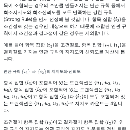
목이 조합되는 경우의 수만큼 만들어지는 연관 규칙 중에서
최소지지도와 최소신뢰도를 모두 만족하는 강한 규칙
i
3
(Strong Rule)을 먼저 선정해 볼 것입니다. 항목 집합 {
}을
조건절로 갖는 경우만 대상으로 하기 때문에 조합된 연관 규
칙에서 조건절과 결과절이 같은 경우는 제외합니다.
i
3
i
2
i
7
예를 들어 항목 집합 {
}을 조건절로, 항목 집합 {
}, {
}을
결과절로 가지는 연관 규칙의 지지도와 신뢰도를 계산해 봅
니다.
{
i
3
}
⇒
{
i
2
}
연관 규칙
의 지지도와 신뢰도
i
3
u
1
u
2
u
3
항목 집합 {
}이 포함되어 있는 트랜잭션은 {
,
,
,
u
5
i
2
u
1
u
2
}, 항목 집합 {
}이 포함되어 있는 트랜잭션은 {
,
,
u
3
u
4
u
5
i
3
i
2
,
,
}이고 항목 집합 {
}과 {
}이 모두 포함되어 있
u
1
u
2
u
3
u
5
는 트랜잭션은 {
,
,
,
}로 지지도 카운트는 4입니
다.
i
3
i
2
조건절이 항목 집합 {
}이고 결과절이 항목 집합 {
}인 연
관 규칙의 지지도는 연관 규칙의 지지도 카운트를 전체 트랜