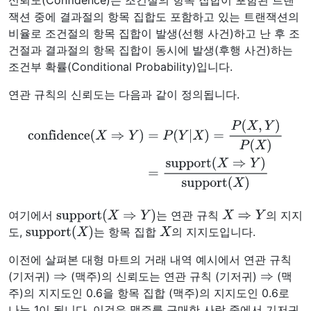
신뢰도(Confidence)는 조건절의 항목 집합이 포함된 트랜
잭션 중에 결과절의 항목 집합도 포함하고 있는 트랜잭션의
비율로 조건절의 항목 집합이 발생(선행 사건)하고 난 후 조
건절과 결과절의 항목 집합이 동시에 발생(후행 사건)하는
조건부 확률(Conditional Probability)입니다.
연관 규칙의 신뢰도는 다음과 같이 정의됩니다.
confidence
(
X
⇒
Y
)
=
P
(
Y
|
X
)
=
P
(
X
,
Y
)
P
(
X
)
=
support
(
X
⇒
Y
)
sup
port
(
X
)
support
(
X
⇒
Y
)
X
⇒
Y
여기에서
는 연관 규칙
의 지지
support
(
X
)
X
도,
는 항목 집합
의 지지도입니다.
이전에 살펴본 대형 마트의 거래 내역 예시에서 연관 규칙
⇒
⇒
(기저귀)
(맥주)의 신뢰도는 연관 규칙 (기저귀)
(맥
주)의 지지도인 0.6을 항목 집합 (맥주)의 지지도인 0.6로
나눈 1이 됩니다. 이것은 맥주를 구매한 사람 중에서 기저귀