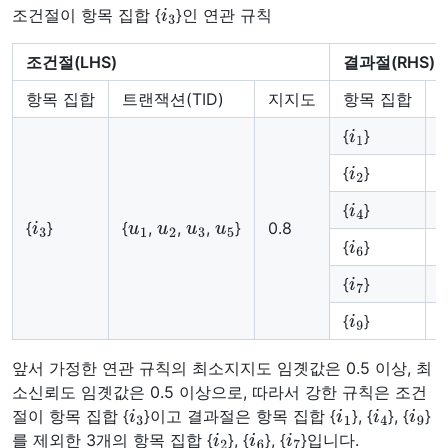
i
3
조건절이 항목 집합 {
}인 연관 규칙
조건절(LHS)
결과절(RHS)
항목 집합
트랜잭션(TID)
지지도
항목 집합
i
1
{
}
{
i
2
{
}
{
i
4
{
}
{
i
3
u
1
u
2
u
3
u
5
{
}
{
,
,
,
}
0.8
i
6
{
}
{
i
7
{
}
{
i
9
{
}
{
앞서 가정한 연관 규칙의 최소지지도 임곗값은 0.5 이상, 최
소신뢰도 임곗값은 0.5 이상으로, 따라서 강한 규칙은 조건
i
3
i
1
i
4
i
9
절이 항목 집합 {
}이고 결과절은 항목 집합 {
}, {
}, {
}
i
2
i
6
i
7
를 제외한 3개의 항목 집합 {
}, {
}, {
}입니다.