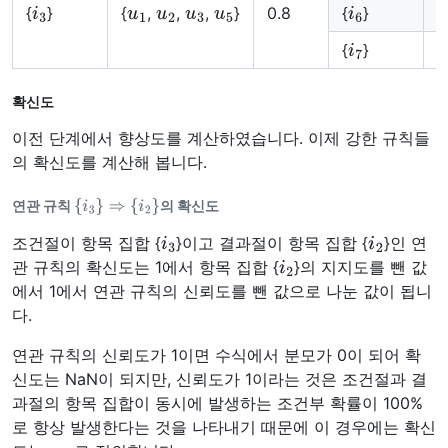
i
3
u
1
u
2
u
3
u
5
i
6
{
}
{
,
,
,
}
0.8
{
}
{
i
7
{
}
{
확신도
이전 단계에서 향상도를 계산하였습니다. 이제 강한 규칙들
의 확신도를 계산해 봅니다.
{
i
3
}
⇒
{
i
2
}
연관 규칙
의 확신도
i
3
i
2
조건절이 항목 집합 {
}이고 결과절이 항목 집합 {
}인 연
i
2
관 규칙의 확신도는 1에서 항목 집합 {
}의 지지도를 뺀 값
에서 1에서 연관 규칙의 신뢰도를 뺀 값으로 나눈 값이 됩니
다.
연관 규칙의 신뢰도가 1이면 수식에서 분모가 0이 되어 확
신도는 NaN이 되지만, 신뢰도가 1이라는 것은 조건절과 결
과절의 항목 집합이 동시에 발생하는 조건부 확률이 100%
로 항상 발생한다는 것을 나타내기 때문에 이 경우에는 확신
∞