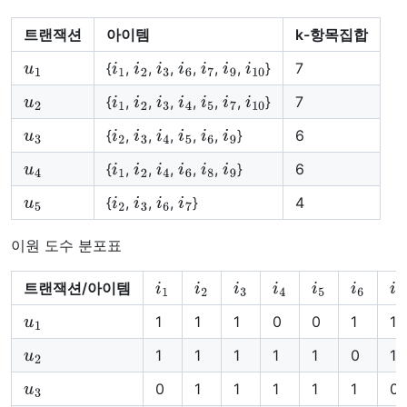
트랜잭션
아이템
k-항목집합
u
1
i
1
i
2
i
3
i
6
i
7
i
9
i
10
{
,
,
,
,
,
,
}
7
u
2
i
1
i
2
i
3
i
4
i
5
i
7
i
10
{
,
,
,
,
,
,
}
7
u
3
i
2
i
3
i
4
i
5
i
6
i
9
{
,
,
,
,
,
}
6
u
4
i
1
i
2
i
4
i
6
i
8
i
9
{
,
,
,
,
,
}
6
u
5
i
2
i
3
i
6
i
7
{
,
,
,
}
4
이원 도수 분포표
i
1
i
2
i
3
i
4
i
5
i
6
i
7
트랜잭션/아이템
u
1
1
1
1
0
0
1
1
u
2
1
1
1
1
1
0
1
u
3
0
1
1
1
1
1
0