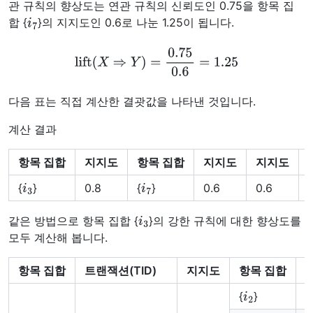
관 규칙의 향상도는 연관 규칙의 신뢰도인 0.75을 항목 집
i
7
합 {
}의 지지도인 0.6로 나눈 1.25이 됩니다.
lift
(
X
⇒
Y
)
=
0.75
0.6
=
1.25
다음 표는 직접 계산한 결괏값을 나타낸 것입니다.
계산 결과
항목 집합
지지도
항목 집합
지지도
지지도
i
3
i
7
{
}
0.8
{
}
0.6
0.6
i
3
같은 방법으로 항목 집합 {
}의 강한 규칙에 대한 향상도를
모두 계산해 봅니다.
항목 집합
트랜잭션(TID)
지지도
항목 집합
i
2
{
}
{