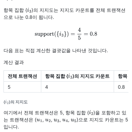
i
3
항목 집합 {
}의 지지도는 지지도 카운트를 전체 트랜잭션
으로 나눈 0.8이 됩니다.
support
(
{
i
3
}
)
=
4
5
=
0.8
다음 표는 직접 계산한 결괏값을 나타낸 것입니다.
계산 결과
i
3
전체 트랜잭션
항목 집합 {
}의 지지도 카운트
항목 집
5
4
0.8
i
2
{
}의 지지도
i
2
여기에서 전체 트랜잭션은 5, 항목 집합 {
}을 포함하고 있
u
1
u
2
u
3
u
4
u
5
는 트랜잭션은 {
,
,
,
,
}으로 지지도 카운트는 5
입니다.