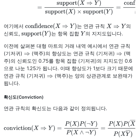
confidence
(
X
⇒
Y
)
X
⇒
Y
여기에서
는 연관 규칙
의
support
(
Y
)
Y
신뢰도,
는 항목 집합
의 지지도입니다.
이전에 살펴본 대형 마트의 거래 내역 예시에서 연관 규칙
⇒
⇒
(기저귀)
(맥주)의 향상도는 연관 규칙 (기저귀)
(맥
주)의 신뢰도인 0.75를 항목 집합 (기저귀)의 지지도인 0.6
으로 나눈 1.25가 됩니다. 이때 향상도가 1보다 크기 때문에
⇒
연관 규칙 (기저귀)
(맥주)는 양의 상관관계로 보완재가
됩니다.
확신도(Conviction)
연관 규칙의 확신도는 다음과 같이 정의됩니다.
conviction
(
X
⇒
Y
)
=
P
(
X
)
P
(
¬
Y
)
P
(
X
∧
¬
Y
)
=
P
(
X
)
P
(
X
―
)
P
(
X
Y
―
)
=
1
−
P
(
Y
)
1
−
P
(
Y
|
X
)
=
support
(
X
)
×
support
(
¬
Y
)
support
(
X
∧
¬
Y
)
=
1
−
support
(
Y
)
1
−
confidence
(
X
⇒
Y
)