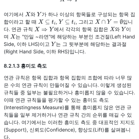
X
Y
여기에서
와
가 하나 이상의 항목들로 구성되는 항목 집
X
⊆
t
i
Y
⊆
t
i
X
∩
Y
=
∅
합이라고 할 때
,
, 그리고
입니
X
⇒
Y
X
Y
다. 연관 규칙
에서 각각의 항목 집합은
와
이
X
며
는 "만일 ~라면"에 해당하는 부분인 조건절(Left Hand
Y
Side, 이하 LHS)이고
는 그 뒷부분에 해당하는 결과절
(Right Hand Side, 이하 RHS)입니다.
8.2.1.3 흥미도 측도
연관 규칙은 항목 집합과 항목 집합의 조합에 따라 너무 많
은 수의 연관 규칙이 만들어질 수 있습니다. 이렇게 생성된
규칙들 중 일부는 불필요하거나 흥미롭지 않을 수 있습니다.
이때 연관 규칙들을 평가할 수 있는 흥미도 측도
(Interestingness Measure)를 통해 흥미롭지 않은 연관 규
칙들을 일부 제거하거나 연관 규칙 간의 순위를 매길 수 있
습니다. 여기에서는 이러한 흥미도 측도 중 대표적인 지지도
(Support), 신뢰도(Confidence), 향상도(Lift)를 살펴봅니
다.