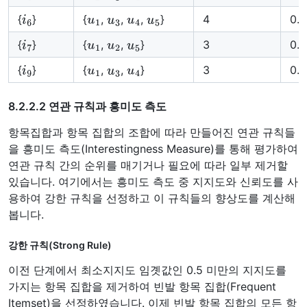
i
6
u
1
u
3
u
4
u
5
{
}
{
,
,
,
}
4
0.8
i
7
u
1
u
2
u
5
{
}
{
,
,
}
3
0.6
i
9
u
1
u
3
u
4
{
}
{
,
,
}
3
0.6
8.2.2.2 연관 규칙과 흥미도 측도
항목집합과 항목 집합의 조합에 따라 만들어진 연관 규칙들
을 흥미도 측도(Interestingness Measure)를 통해 평가하여
연관 규칙 간의 순위를 매기거나 필요에 따라 일부 제거할
있습니다. 여기에서는 흥미도 측도 중 지지도와 신뢰도를 사
용하여 강한 규칙을 선정하고 이 규칙들의 향상도를 계산해
봅니다.
강한 규칙(Strong Rule)
이전 단계에서 최소지지도 임곗값인 0.5 미만의 지지도를
가지는 항목 집합을 제거하여 빈발 항목 집합(Frequent
Itemset)을 선정하였습니다. 이제 빈발 항목 집합의 모든 항