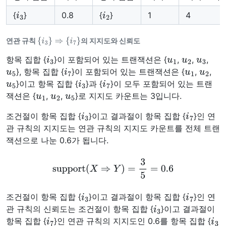
i
3
i
2
{
}
0.8
{
}
1
4
{
i
3
}
⇒
{
i
7
}
연관 규칙
의 지지도와 신뢰도
i
3
u
1
u
2
u
3
항목 집합 {
}이 포함되어 있는 트랜잭션은 {
,
,
,
u
5
i
7
u
1
u
2
}, 항목 집합 {
}이 포함되어 있는 트랜잭션은 {
,
,
u
5
i
3
i
7
}이고 항목 집합 {
}과 {
}이 모두 포함되어 있는 트랜
u
1
u
2
u
5
잭션은 {
,
,
}로 지지도 카운트는 3입니다.
i
3
i
7
조건절이 항목 집합 {
}이고 결과절이 항목 집합 {
}인 연
관 규칙의 지지도는 연관 규칙의 지지도 카운트를 전체 트랜
잭션으로 나눈 0.6가 됩니다.
support
(
X
⇒
Y
)
=
3
5
=
0.6
i
3
i
7
조건절이 항목 집합 {
}이고 결과절이 항목 집합 {
}인 연
i
3
관 규칙의 신뢰도는 조건절이 항목 집합 {
}이고 결과절이
i
7
i
3
항목 집합 {
}인 연관 규칙의 지지도인 0.6를 항목 집합 {