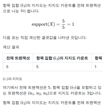
i
2
항목 집합 {
}의 지지도는 지지도 카운트를 전체 트랜잭션
으로 나눈 1이 됩니다.
support
(
X
)
=
5
5
=
1
다음 표는 직접 계산한 결괏값을 나타낸 것입니다.
계산 결과
i
2
전체 트랜잭션
항목 집합 {
}의 지지도 카운트
항목 집
5
5
1
i
7
{
}의 지지도
i
7
여기에서 전체 트랜잭션은 5, 항목 집합 {
}을 포함하고 있
u
1
u
2
u
5
는 트랜잭션은 {
,
,
}으로 지지도 카운트는 3입니다.
i
2
항목 집합 {
}의 지지도는 지지도 카운트를 전체 트랜잭션