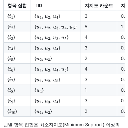
항목 집합
TID
지지도 카운트
지
i
1
u
1
u
2
u
4
{
}
{
,
,
}
3
0.6
i
2
u
1
u
2
u
3
u
4
u
5
{
}
{
,
,
,
,
}
5
1
i
3
u
1
u
2
u
3
u
5
{
}
{
,
,
,
}
4
0.8
i
4
u
2
u
3
u
4
{
}
{
,
,
}
3
0.6
i
5
u
2
u
3
{
}
{
,
}
2
0.4
i
6
u
1
u
3
u
4
u
5
{
}
{
,
,
,
}
4
0.8
i
7
u
1
u
2
u
5
{
}
{
,
,
}
3
0.6
i
8
u
4
{
}
{
}
1
0.2
i
9
u
1
u
3
u
4
{
}
{
,
,
}
3
0.6
i
10
u
1
u
2
{
}
{
,
}
2
0.4
빈발 항목 집합은 최소지지도(Minimum Support) 이상의