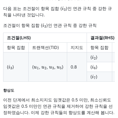
i
3
다음 표는 조건절이 항목 집합 {
}인 연관 규칙 중 강한 규
칙을 나타낸 것입니다.
i
3
조건절이 항목 집합 {
}인 연관 규칙 중 강한 규칙
조건절(LHS)
결과절(RHS)
항목 집합
트랜잭션(TID)
지지도
항목 집합
i
2
{
}
{
i
3
u
1
u
2
u
3
u
5
i
6
{
}
{
,
,
,
}
0.8
{
}
{
i
7
{
}
{
향상도
이전 단계에서 최소지지도 임곗값은 0.5 미만, 최소신뢰도
임곗값은 0.5 미만인 연관 규칙을 제거하여 강한 규칙을 선
정하였습니다. 이제 강한 규칙들의 향상도를 계산해 봅니다.