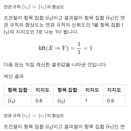
{
i
3
}
⇒
{
i
2
}
연관 규칙
의 향상도
i
3
i
2
조건절이 항목 집합 {
}이고 결과절이 항목 집합 {
}인 연
관 규칙의 향상도는 연관 규칙의 신뢰도인 1을 항목 집합 {
i
2
}의 지지도인 1로 나눈 1이 됩니다.
lift
(
X
⇒
Y
)
=
1
1
=
1
다음 표는 직접 계산한 결괏값을 나타낸 것입니다.
계산 결과
항목 집합
지지도
항목 집합
지지도
지지도
i
3
i
2
{
}
0.8
{
}
1
0.8
1
{
i
3
}
⇒
{
i
7
}
연관 규칙
의 향상도
i
3
i
7
조건절이 항목 집합 {
}이고 결과절이 항목 집합 {
}인 연