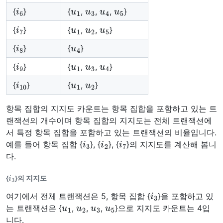
i
6
u
1
u
3
u
4
u
5
{
}
{
,
,
,
}
i
7
u
1
u
2
u
5
{
}
{
,
,
}
i
8
u
4
{
}
{
}
i
9
u
1
u
3
u
4
{
}
{
,
,
}
i
10
u
1
u
2
{
}
{
,
}
항목 집합의 지지도 카운트는 항목 집합을 포함하고 있는 트
랜잭션의 개수이며 항목 집합의 지지도는 전체 트랜잭션에
서 특정 항목 집합을 포함하고 있는 트랜잭션의 비율입니다.
i
3
i
2
i
7
예를 들어 항목 집합 {
}, {
}, {
}의 지지도를 계산해 봅니
다.
i
3
{
}의 지지도
i
3
여기에서 전체 트랜잭션은 5, 항목 집합 {
}을 포함하고 있
u
1
u
2
u
3
u
5
는 트랜잭션은 {
,
,
,
}으로 지지도 카운트는 4입
니다.