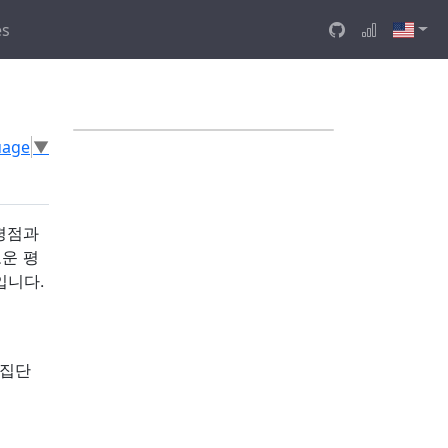
es
uage
▼
 평점과
로운 평
입니다.
 집단