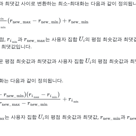
과 최댓값 사이로 변환하는 최소-최대화는 다음과 같이 정의됩니
x
−
r
i
min
(
r
new
_
max
−
r
new
_
min
)
+
r
new
_
min
r
i
min
r
new
_
max
U
i
점,
과
는 사용자 집합
의 평점 최솟값과 최댓값
 최댓값입니다.
U
i
운 평점 최솟값과 최댓값과 사용자 집합
의 평점 최솟값과 
화는 다음과 같이 정의됩니다.
)
(
r
i
max
−
r
i
min
)
r
new
_
max
−
r
new
_
min
+
r
i
min
max
U
i
r
new
_
min
r
ne
는 사용자 집합
의 평점 최솟값과 최댓값,
과