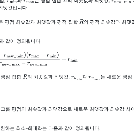
점,
과
는 평점 집합
의 최솟값과 최댓값,
최댓값입니다.
R
운 평점 최솟값과 최댓값과 평점 집합
의 평점 최솟값과 최댓
과 같이 정의됩니다.
n
)
(
r
max
−
r
min
)
r
new
_
max
−
r
new
_
min
+
r
min
R
r
u
min
r
u
max
 평점 집합
의 최솟값과 최댓값,
과
는 새로운 평점
 그룹 평점의 최솟값과 최댓값으로 새로운 최댓값과 최솟값 사
변환하는 최소-최대화는 다음과 같이 정의됩니다.