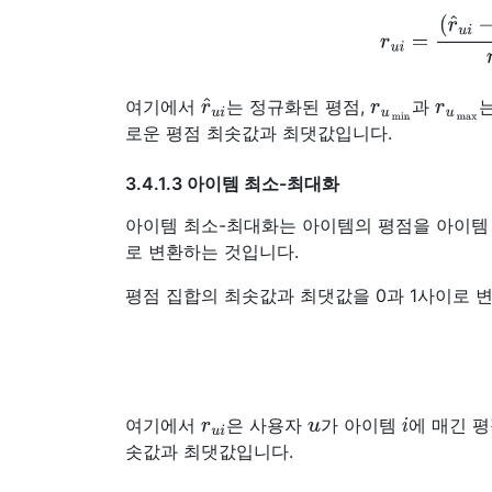
r
u
i
=
(
r
^
u
i
−
r
new
_
min
)
r
^
u
i
r
u
min
r
u
max
여기에서
는 정규화된 평점,
과
로운 평점 최솟값과 최댓값입니다.
3.4.1.3 아이템 최소-최대화
아이템 최소-최대화는 아이템의 평점을 아이템
로 변환하는 것입니다.
평점 집합의 최솟값과 최댓값을 0과 1사이로 
r
^
r
u
i
u
i
여기에서
은 사용자
가 아이템
에 매긴 평
솟값과 최댓값입니다.