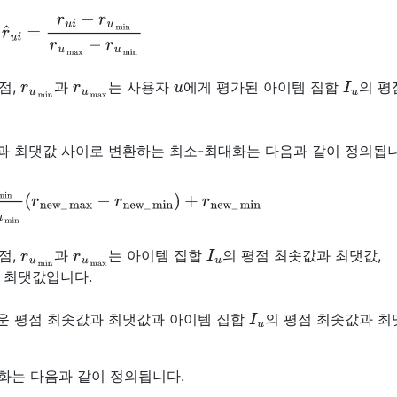
i
=
r
u
i
−
r
u
min
r
u
max
−
r
u
min
r
u
min
r
u
max
u
I
u
점,
과
는 사용자
에게 평가된 아이템 집합
의 평
과 최댓값 사이로 변환하는 최소-최대화는 다음과 같이 정의됩니
x
−
r
u
min
(
r
new
_
max
−
r
new
_
min
)
+
r
new
_
min
r
u
min
r
u
max
I
u
점,
과
는 아이템 집합
의 평점 최솟값과 최댓값,
 최댓값입니다.
I
u
운 평점 최솟값과 최댓값과 아이템 집합
의 평점 최솟값과 
화는 다음과 같이 정의됩니다.