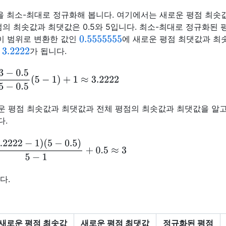
을 최소-최대로 정규화해 봅니다. 여기에서는 새로운 평점 최솟
점의 최솟값과 최댓값은 0.5와 5입니다. 최소-최대로 정규화된 
0.5555555
사이 범위로 변환한 값인
에 새로운 평점 최댓값과 최
3.2222
한
가 됩니다.
=
3
−
0.5
5
−
0.5
(
5
−
1
)
+
1
≈
3.2222
운 평점 최솟값과 최댓값과 전체 평점의 최솟값과 최댓값을 알고
다.
3.2222
−
1
)
(
5
−
0.5
)
5
−
1
+
0.5
≈
3
다.
새로운 평점 최솟값
새로운 평점 최댓값
정규화된 평점