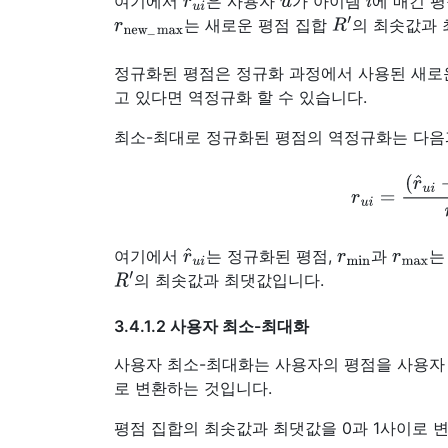
여기에서
은 사용자
가 아이템
에 매긴 평
r
new
_
max
R
′
는 새로운 평점 집합
의 최솟값과 
정규화된 평점은 정규화 과정에서 사용된 새로
고 있다면 역정규화 할 수 있습니다.
최소-최대로 정규화된 평점의 역정규화는 다음
r
u
i
=
(
r
^
u
i
−
r
new
_
mi
r
^
u
i
r
min
r
max
여기에서
는 정규화된 평점,
과
는
R
′
의 최솟값과 최댓값입니다.
3.4.1.2 사용자 최소-최대화
사용자 최소-최대화는 사용자의 평점을 사용자
로 변환하는 것입니다.
평점 집합의 최솟값과 최댓값을 0과 1사이로 