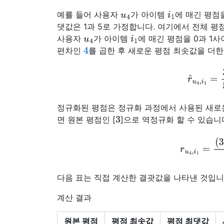
u
4
i
1
예를 들어 사용자
가 아이템
에 매긴 평점
댓값은 1과 5로 가정합니다. 여기에서 전체 평
u
4
i
1
사용자
가 아이템
에 매긴 평점을 0과 1
4
편차인
를 곱한 후 새로운 평점 최솟값을 더
r
^
u
4
,
i
1
정규화된 평점은 정규화 과정에서 사용된 새로
3
면 원본 평점인 [
]으로 역정규화 할 수 있습니
r
u
4
,
i
1
=
(
다음 표는 직접 계산한 결괏값을 나타낸 것입니
계산 결과
원본 평점
평점 최솟값
평점 최댓값