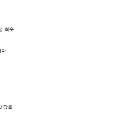
점 최솟
다.
최댓값을