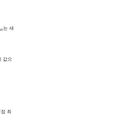
ax
는 새
이 값으
평점 최