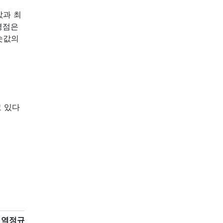
값과 최
평점은
솟값의
 있다
역정규화된 평점