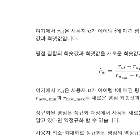
r
^
u
r
u
i
u
i
여기에서
은 사용자
가 아이템
에 매긴 평
값과 최댓값입니다.
평점 집합의 최솟값과 최댓값을 새로운 최솟값
r
^
u
i
=
r
u
i
−
r
u
min
r
u
ma
r
u
i
u
i
여기에서
은 사용자
가 아이템
에 매긴 평
r
new
_
min
r
new
_
max
과
는 새로운 평점 최솟값과
정규화된 평점은 정규화 과정에서 사용된 새로
알고 있다면 역정규화 할 수 있습니다.
사용자 최소-최대화로 정규화된 평점의 역정규