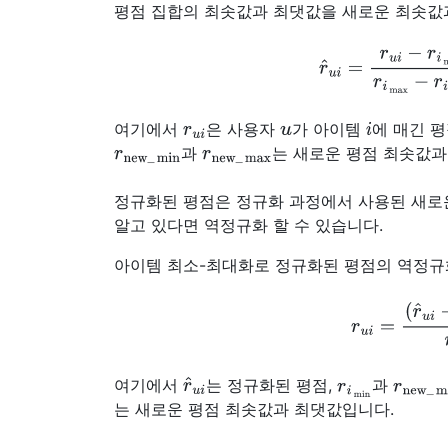
평점 집합의 최솟값과 최댓값을 새로운 최솟값
r
^
u
i
=
r
u
i
−
r
i
min
r
i
ma
r
u
i
u
i
여기에서
은 사용자
가 아이템
에 매긴 평
r
new
_
min
r
new
_
max
과
는 새로운 평점 최솟값과
정규화된 평점은 정규화 과정에서 사용된 새로
알고 있다면 역정규화 할 수 있습니다.
아이템 최소-최대화로 정규화된 평점의 역정규
r
u
i
=
(
r
^
u
i
−
r
new
_
min
r
^
u
i
r
i
min
r
new
_
여기에서
는 정규화된 평점,
과
는 새로운 평점 최솟값과 최댓값입니다.