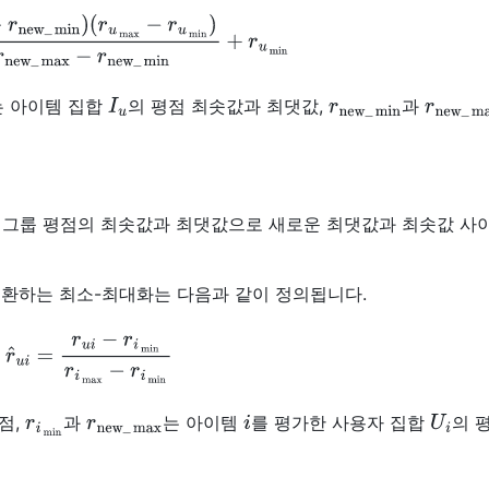
(
r
u
max
−
r
u
min
)
r
new
_
max
−
r
new
_
min
+
r
u
min
I
u
r
new
_
min
r
new
_
m
는 아이템 집합
의 평점 최솟값과 최댓값,
과
 그룹 평점의 최솟값과 최댓값으로 새로운 최댓값과 최솟값 사
변환하는 최소-최대화는 다음과 같이 정의됩니다.
u
i
=
r
u
i
−
r
i
min
r
i
max
−
r
i
min
r
i
min
r
new
_
max
i
U
i
점,
과
는 아이템
를 평가한 사용자 집합
의 