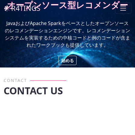
オープンソース型レコメンダー
𒀭R4TINGS
JavaおよびApache Sparkをベースとしたオープンソース
のレコメンデーションエンジンです。レコメンデーション
システムを実装するための中核コードと例のコードが含ま
れたワークブックも提供しています。
始める
CONTACT
CONTACT US